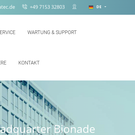
tec.de
+49 7153 32803
DE
SERVICE
WARTUNG & SUPPORT
ERE
KONTAKT
eadquarter Bionade